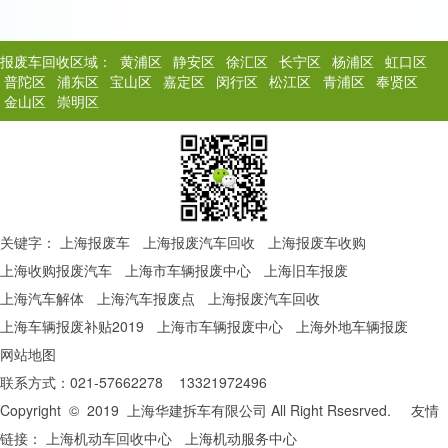
报废车回收区域：
黄浦区
静安区
徐汇区
长宁区
杨浦区
虹口区
普陀区
浦东区
宝山区
嘉定区
闵行区
松江区
青浦区
奉贤区
金山区
崇明区
关键字：
上海报废车
上海报废汽车回收
上海报废车收购
上海收购报废汽车
上海市车辆报废中心
上海旧车报废
上海汽车解体
上海汽车报废点
上海报废汽车回收
上海车辆报废补贴2019
上海市车辆报废中心
上海外地车辆报废
网站地图
联系方式：021-57662278 13321972496
Copyright © 2019 上海华建拆车有限公司 All Right Rsesrved. 友情
链接：
上海机动车回收中心
上海机动服务中心