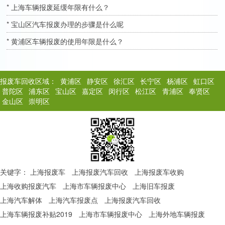
* 上海车辆报废延缓年限有什么？
* 宝山区汽车报废办理的步骤是什么呢
* 黄浦区车辆报废的使用年限是什么？
报废车回收区域：
黄浦区
静安区
徐汇区
长宁区
杨浦区
虹口区
普陀区
浦东区
宝山区
嘉定区
闵行区
松江区
青浦区
奉贤区
金山区
崇明区
关键字：
上海报废车
上海报废汽车回收
上海报废车收购
上海收购报废汽车
上海市车辆报废中心
上海旧车报废
上海汽车解体
上海汽车报废点
上海报废汽车回收
上海车辆报废补贴2019
上海市车辆报废中心
上海外地车辆报废